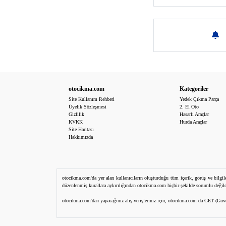
otocikma.com
Kategoriler
Site Kullanım Rehberi
Yedek Çıkma Parça
Üyelik Sözleşmesi
2. El Oto
Gizlilik
Hasarlı Araçlar
KVKK
Hurda Araçlar
Site Haritası
Hakkımızda
otocikma.com'da yer alan kullanıcıların oluşturduğu tüm içerik, görüş ve bilgile
düzenlenmiş kurallara aykırılığından otocikma.com hiçbir şekilde sorumlu değildir. 
otocikma.com'dan yapacağınız alış-verişleriniz için, otocikma.com da GET (Güvenli