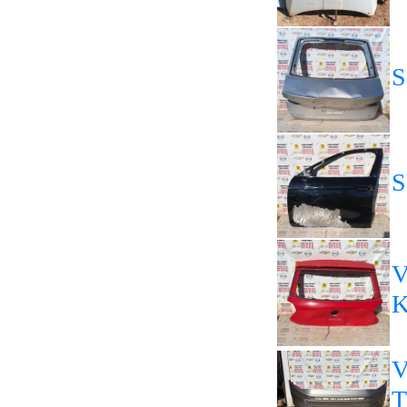
S
S
V
K
V