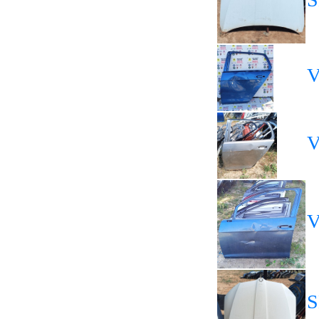
V
V
V
S