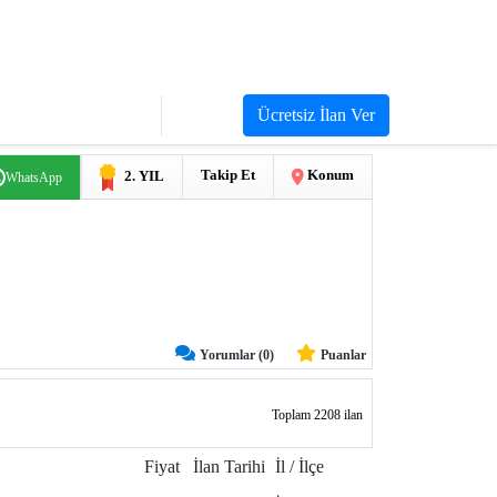
Ücretsiz İlan Ver
Giriş Yap
Üye Ol
Takip Et
Konum
2. YIL
WhatsApp
Yorumlar (0)
Puanlar
Toplam 2208 ilan
Fiyat
İlan Tarihi
İl / İlçe