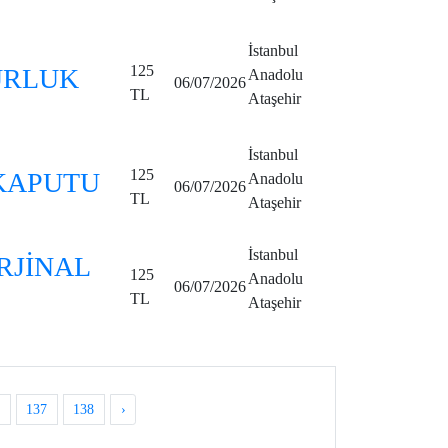
İstanbul
125
MURLUK
Anadolu
06/07/2026
TL
Ataşehir
İstanbul
125
KAPUTU
Anadolu
06/07/2026
TL
Ataşehir
İstanbul
RJİNAL
125
Anadolu
06/07/2026
TL
Ataşehir
.
137
138
›