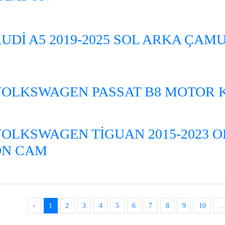
UDİ A5 2019-2025 SOL ARKA ÇA
OLKSWAGEN PASSAT B8 MOTOR 
OLKSWAGEN TİGUAN 2015-2023 O
ÖN CAM
‹
1
2
3
4
5
6
7
8
9
10
..