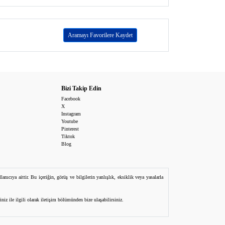
Aramayı Favorilere Kaydet
Bizi Takip Edin
Facebook
X
Instagram
Youtube
Pinterest
Tiktok
Blog
ıcıya aittir. Bu içeriğin, görüş ve bilgilerin yanlışlık, eksiklik veya yasalarla
iz ile ilgili olarak iletişim bölümünden bize ulaşabilirsiniz.