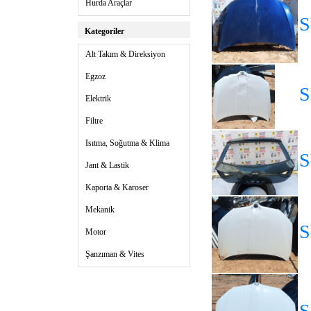
Hurda Araçlar
S
Kategoriler
Alt Takım & Direksiyon
Egzoz
S
Elektrik
Filtre
Isıtma, Soğutma & Klima
S
Jant & Lastik
Kaporta & Karoser
Mekanik
S
Motor
Şanzıman & Vites
S