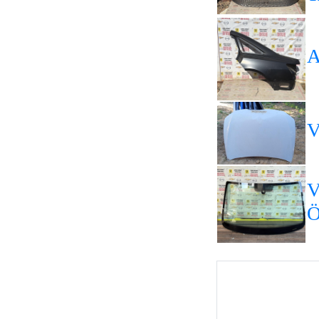
A
V
V