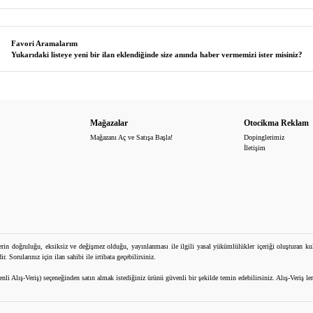
Favori Aramalarım
Yukarıdaki listeye yeni bir ilan eklendiğinde size anında haber vermemizi ister misiniz?
Mağazalar
Otocikma Reklam
Mağazanı Aç ve Satışa Başla!
Dopinglerimiz
İletişim
rin doğruluğu, eksiksiz ve değişmez olduğu, yayınlanması ile ilgili yasal yükümlülükler içeriği oluşturan kullan
Sorularınız için ilan sahibi ile irtibata geçebilirsiniz.
 Alış-Veriş) seçeneğinden satın almak istediğiniz ürünü güvenli bir şekilde temin edebilirsiniz. Alış-Veriş lerin